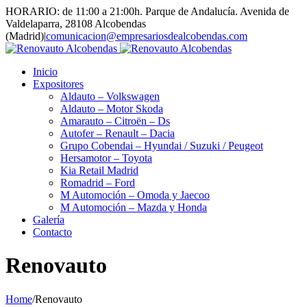
HORARIO: de 11:00 a 21:00h. Parque de Andalucía. Avenida de
Valdelaparra, 28108 Alcobendas
(Madrid)
|
comunicacion@empresariosdealcobendas.com
Inicio
Expositores
Aldauto – Volkswagen
Aldauto – Motor Skoda
Amarauto – Citroën – Ds
Autofer – Renault – Dacia
Grupo Cobendai – Hyundai / Suzuki / Peugeot
Hersamotor – Toyota
Kia Retail Madrid
Romadrid – Ford
M Automoción – Omoda y Jaecoo
M Automoción – Mazda y Honda
Galería
Contacto
Renovauto
Home
/
Renovauto