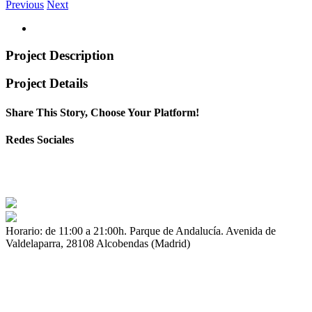
Previous
Next
Project Description
Project Details
Share This Story, Choose Your Platform!
Facebook
Twitter
Linkedin
Reddit
Tumblr
Google+
Pinterest
Vk
Email
Redes Sociales
Horario: de 11:00 a 21:00h. Parque de Andalucía. Avenida de
Valdelaparra, 28108 Alcobendas (Madrid)