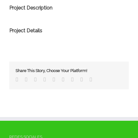
Project Description
Project Details
Share This Story, Choose Your Platform!
Facebook
Twitter
Linkedin
Reddit
Tumblr
Google+
Pinterest
Vk
Email
REDES SOCIALES