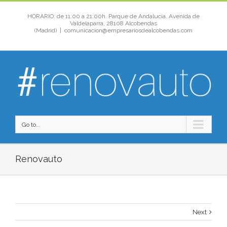
HORARIO: de 11:00 a 21:00h. Parque de Andalucía. Avenida de
Valdelaparra, 28108 Alcobendas
(Madrid)
|
comunicacion@empresariosdealcobendas.com
Go to...
Renovauto
Next