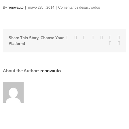
en
By
renovauto
|
mayo 28th, 2014
|
Comentarios desactivados
Hand
With
Ring
Facebook
Twitter
Linkedin
Reddit
Tumblr
Google+
Pinte
Share This Story, Choose Your
Vk
Emai
Platform!
About the Author:
renovauto