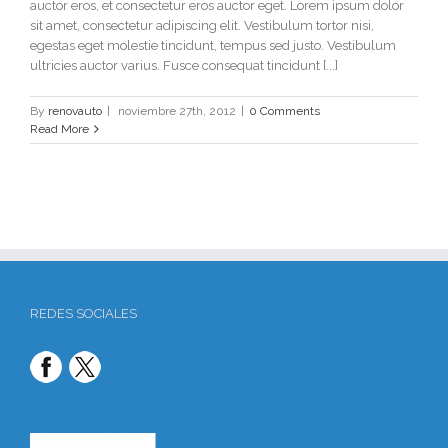
auctor eros, et consectetur eros auctor eget. Lorem ipsum dolor
sit amet, consectetur adipiscing elit. Vestibulum tortor nisi,
egestas eget molestie tincidunt, tempus sed justo. Vestibulum
ultricies auctor varius. Fusce consequat tincidunt [...]
By
renovauto
|
noviembre 27th, 2012
|
0 Comments
Read More
REDES SOCIALES